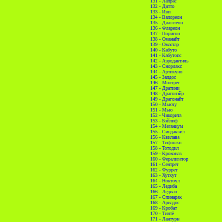
131 - Лапрас
132 - Дитто
133 - Иви
134 - Вапореон
135 - Джолтеон
136 - Флареон
137 - Поригон
138 - Оманайт
139 - Омастар
140 - Кабуто
141 - Кабутопс
142 - Аэродактиль
143 - Снорлакс
144 - Артикуно
145 - Запдос
146 - Молтрес
147 - Дратини
148 - Драгонэйр
149 - Драгонайт
150 - Мьюту
151 - Мью
152 - Чикорита
153 - Бэйлиф
154 - Меганиум
155 - Синдаквил
156 - Квилава
157 - Тифложн
158 - Тотодил
159 - Кроконав
160 - Фералигатор
161 - Сентрет
162 - Фуррет
163 - Хутхут
164 - Ноктоул
165 - Ледиба
166 - Ледиан
167 - Спинарак
168 - Ариадос
169 - Кробат
170 - Тинтё
171 - Лантурн