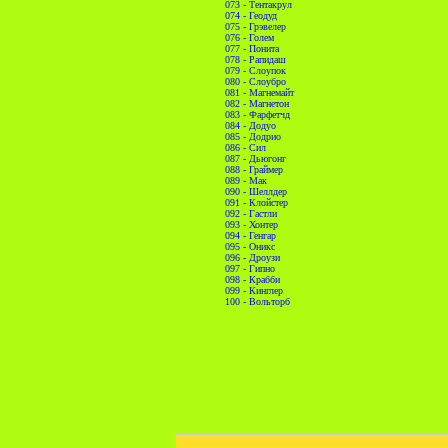
073 - Тентакрул
074 - Геодуд
075 - Грэвелер
076 - Голем
077 - Понита
078 - Рапидаш
079 - Слоупок
080 - Слоубро
081 - Магнемайт
082 - Магнетон
083 - Фарфетчд
084 - Додуо
085 - Додрио
086 - Сил
087 - Дьюгонг
088 - Граймер
089 - Мак
090 - Шеллдер
091 - Клойстер
092 - Гастли
093 - Хонтер
094 - Генгар
095 - Оникс
096 - Дроузи
097 - Гипно
098 - Крабби
099 - Кинглер
100 - Вольторб
//