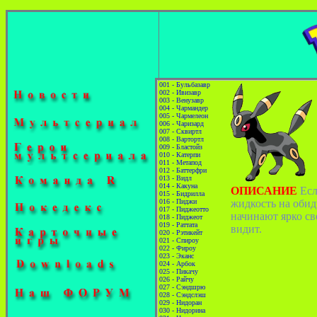
001 - Бульбазавр
002 - Ивизавр
003 - Венузавр
004 - Чармандер
005 - Чармелеон
006 - Чаризард
007 - Сквиртл
008 - Вартортл
009 - Бластойз
010 - Катерпи
011 - Метапод
012 - Баттерфри
013 - Видл
014 - Какуна
ОПИСАНИЕ
Есл
015 - Бидрилла
016 - Пиджи
жидкость на обид
017 - Пиджеотто
начинают ярко све
018 - Пиджеот
019 - Раттата
видит.
020 - Рэтикейт
021 - Спироу
022 - Фироу
023 - Эканс
024 - Арбок
025 - Пикачу
026 - Райчу
027 - Сэндшрю
028 - Сэндслэш
029 - Нидоран
030 - Нидорина