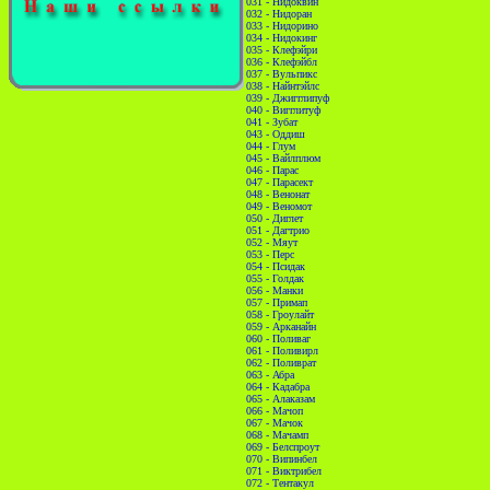
031 - Нидоквин
032 - Нидоран
033 - Нидорино
034 - Нидокинг
035 - Клефэйри
036 - Клефэйбл
037 - Вульпикс
038 - Найнтэйлс
039 - Джигглипуф
040 - Вигглитуф
041 - Зубат
043 - Оддиш
044 - Глум
045 - Вайлплюм
046 - Парас
047 - Парасект
048 - Венонат
049 - Веномот
050 - Диглет
051 - Дагтрио
052 - Мяут
053 - Перс
054 - Псидак
055 - Голдак
056 - Манки
057 - Примап
058 - Гроулайт
059 - Арканайн
060 - Поливаг
061 - Поливирл
062 - Поливрат
063 - Абра
064 - Кадабра
065 - Алаказам
066 - Мачоп
067 - Мачок
068 - Мачамп
069 - Белспроут
070 - Випинбел
071 - Виктрибел
072 - Тентакул