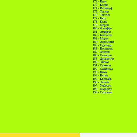
172 - Пичу
173 - Клефа
174 - Игглибуф
175 - Тогэпи
176 - Тогэтик
177 - Нату
178 - Ксату
179 - Мэрип
180 - Флааффи
181 - Амфарос
182 - Белоссом
183 - Мэрил
184 - Адзумэрил
185 - Судовудо
186 - Политоид
187 - Хоппип
188 - Скиплум
189 - Джамплуф
190 - Эйпом
191 - Санкерн
192 - Санфлора
193 - Янма
194 - Вупер
195 - Квагсайр
196 - Эспеон
197 - Умбреон
198 - Муркроу
199 - Слоукинг