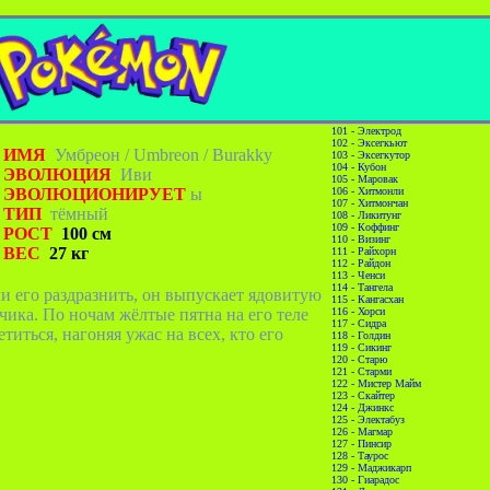
101 - Электрод
102 - Эксегкьют
ИМЯ
Умбреон /
Umbreon
/
Burakky
103 - Эксегкутор
104 - Кубон
ЭВОЛЮЦИЯ
Иви
105 - Маровак
ЭВОЛЮЦИОНИРУЕТ
ы
106 - Хитмонли
107 - Хитмончан
ТИП
тёмный
108 - Ликитунг
109 - Коффинг
РОСТ
100 см
110 - Визинг
ВЕС
27 кг
111 - Райхорн
112 - Райдон
113 - Ченси
114 - Тангела
и его раздразнить, он выпускает ядовитую
115 - Кангасхан
чика. По ночам жёлтые пятна на его теле
116 - Хорси
117 - Сидра
титься, нагоняя ужас на всех, кто его
118 - Голдин
119 - Сикинг
120 - Старю
121 - Старми
122 - Мистер Майм
123 - Скайтер
124 - Джинкс
125 - Электабуз
126 - Магмар
127 - Пинсир
128 - Таурос
129 - Маджикарп
130 - Гиарадос