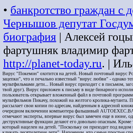
•
банкротство граждан с 
Чернышов депутат Госду
биография
| Алексей гоц
фартушняк владимир фарт
http://planet-today.ru
. | И
Вирус "Покемон" охотится на детей. Новый почтовый вирус P
зацепки", что и печально известный "вирус любви" - однако 
мультфильмами дети... Новый вирус приходит с в письмом, заголо
твой друг). Вирус приложен к письму в виде бинарного исполняе
пользователь открывает вложенный файл в почтовой программе 
мультфильмов Пикачу, похожий на желтого кролика-мутанта. Пи
рассылает свои копии по адресам, найденным в адресной книж
очередном включении компьютера фальшивый AUTOEXEC.BAT м
отмечают эксперты, впервые вирус был замечен еще в июне, од
деструктивные функции делают его довольно опасным. Кроме т
который нацелен на детей. "Поскольку он приходит под видом 
кликать десятилетние дети". Напомним, что самые простые с