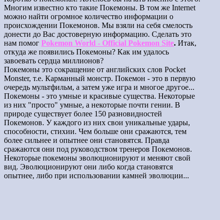
Многим известно кто такие Покемоны. В том же Internet
можно найти огромное количество информации о
происхождении Покемонов. Мы взяли на себя смелость
донести до Вас достоверную информацию. Сделать это
нам помог
Pokemon World - Official Pokemon Site
.
Итак,
откуда же появились Покемоны? Как им удалось
завоевать сердца миллионов?
Покемоны это сокращение от английских слов Pocket
Monster, т.е. Карманный монстр. Покемон - это в первую
очередь мультфильм, а затем уже игра и многое другое...
Покемоны - это умные и красивые существа. Некоторые
из них "просто" умные, а некоторые почти гении. В
природе существует более 150 разновидностей
Покемонов. У каждого из них свои уникальные удары,
способности, стихии. Чем больше они сражаются, тем
более сильнее и опытнее они становятся. Правда
сражаются они под руководством тренеров Покемонов.
Некоторые покемоны эволюционируют и меняют свой
вид. Эволюционируют они либо когда становятся
опытнее, либо при использовании камней эволюции...