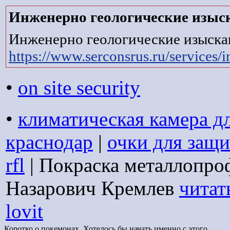
Инженерно геологические изыс
Инженерно геологические изыска
https://www.serconsrus.ru/services/
•
on site security
•
климатическая камера дл
краснодар
|
очки для защи
rfl
| Покраска металлопр
Назарович Кремлев
читат
lovit
Коротко о покемонах. Хотелось бы начать именно с этого.